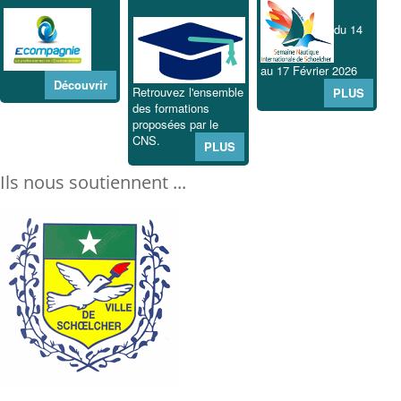
du 14
au 17 Février 2026
Découvrir
Retrouvez l'ensemble
PLUS
des formations
proposées par le
CNS.
PLUS
Ils nous soutiennent ...