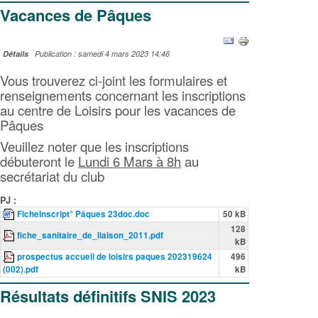
Vacances de Pâques
Détails
Publication : samedi 4 mars 2023 14:46
Vous trouverez ci-joint les formulaires et
renseignements concernant les inscriptions
au centre de Loisirs pour les vacances de
Pâques
Veuillez noter que les inscriptions
débuteront le
Lundi 6 Mars à 8h
au
secrétariat du club
PJ :
FicheInscript° Pâques 23doc.doc
50 kB
128
fiche_sanitaire_de_liaison_2011.pdf
kB
prospectus accueil de loisirs paques 202319624
496
(002).pdf
kB
Résultats définitifs SNIS 2023