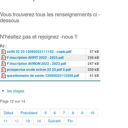
Vous trouverez tous les renseignements ci -
dessous
N'hésitez pas et rejoignez -nous !!
PJ :
avifit 22 23-12092022111152 - copie.pdf
57 kB
F-inscription AVIFIT 2022 - 2023.pdf
236 kB
F-inscription AVIRON 2022 - 2023.pdf
247 kB
prospectus ecole aviron 22 23.pdf 2.pdf
339 kB
questionnaire de sante-12092022112359.pdf
41 kB
les stages
Page 12 sur 14
Début
Précédent
5
6
7
8
9
10
11
12
13
14
Suivant
Fin