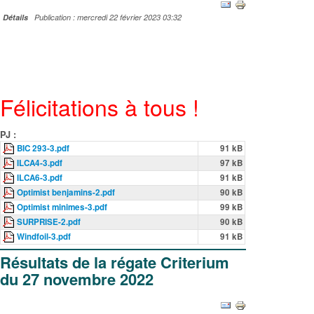
Détails
Publication : mercredi 22 février 2023 03:32
Félicitations à tous !
PJ :
BIC 293-3.pdf
91 kB
ILCA4-3.pdf
97 kB
ILCA6-3.pdf
91 kB
Optimist benjamins-2.pdf
90 kB
Optimist minimes-3.pdf
99 kB
SURPRISE-2.pdf
90 kB
Windfoil-3.pdf
91 kB
Résultats de la régate Criterium
du 27 novembre 2022