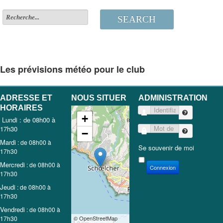
SEARCH
Les prévisions météo pour le club
ADRESSE ET
NOUS SITUER
ADMINISTRATION
HORAIRES
Identifiant
+
Lundi : de 08h00 à
17h30
Mot de passe
−
Mardi
: de 08h00 à
Se souvenir de moi
17h30
Mercredi
: de 08h00 à
Connexion
17h30
Jeudi
: de 08h00 à
17h30
Vendredi
: de 08h00 à
17h30
© OpenStreetMap