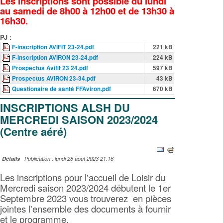
Les inscriptions sont possible du lundi
au samedi de 8h00 à 12h00 et de 13h30 à
16h30.
PJ :
F-inscription AVIFIT 23-24.pdf
221 kB
F-inscription AVIRON 23-24.pdf
224 kB
Prospectus Avifit 23 24.pdf
597 kB
Prospectus AVIRON 23-34.pdf
43 kB
Questionaire de santé FFAviron.pdf
670 kB
INSCRIPTIONS ALSH DU
MERCREDI SAISON 2023/2024
(Centre aéré)
Détails
Publication : lundi 28 août 2023 21:16
Les inscriptions pour l'accueil de Loisir du
Mercredi saison 2023/2024 débutent le 1er
Septembre 2023 vous trouverez en pièces
jointes l'ensemble des documents à fournir
et le programme.