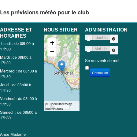
Les prévisions météo pour le club
ADRESSE ET
NOUS SITUER
ADMINISTRATION
HORAIRES
Identifiant
+
Lundi : de 08h00 à
17h30
Mot de passe
−
Mardi
: de 08h00 à
Se souvenir de moi
17h30
Mercredi
: de 08h00 à
Connexion
17h30
Jeudi
: de 08h00 à
17h30
Vendredi
: de 08h00 à
17h30
© OpenStreetMap
3 km
contributors
Samedi : de 08h00 à
17h30
Anse Madame