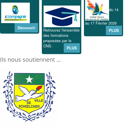
du 14
au 17 Février 2026
Découvrir
Retrouvez l'ensemble
PLUS
des formations
proposées par le
CNS.
PLUS
Ils nous soutiennent ...