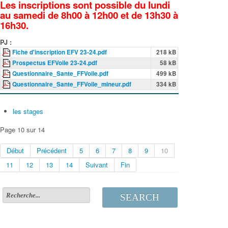
Les inscriptions sont possible du lundi
au samedi de 8h00 à 12h00 et de 13h30 à
16h30.
PJ :
Fiche d'inscription EFV 23-24.pdf
218 kB
Prospectus EFVoile 23-24.pdf
58 kB
Questionnaire_Sante_FFVoile.pdf
499 kB
Questionnaire_Sante_FFVoile_mineur.pdf
334 kB
les stages
Page 10 sur 14
Début
Précédent
5
6
7
8
9
10
11
12
13
14
Suivant
Fin
SEARCH